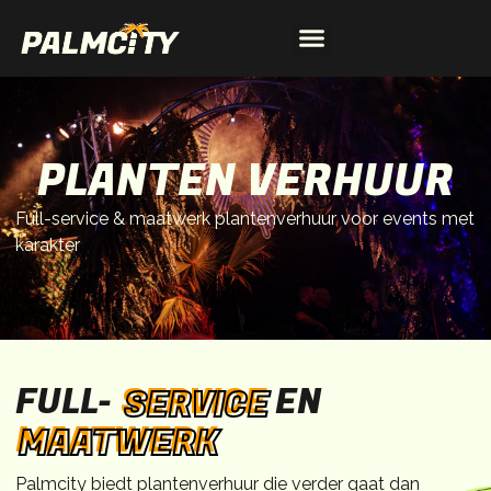
PLANTEN VERHUUR
Full-service & maatwerk plantenverhuur voor events met
karakter
FULL-
SERVICE
EN
MAATWERK
Palmcity biedt plantenverhuur die verder gaat dan