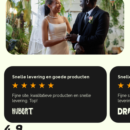
Snelle levering en goede producten
S
Fijne site, kwalitatieve producten en snelle
F
levering. Top!
l
4,9